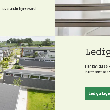
 nuvarande hyresvärd.
Ledi
Här kan du se 
intressant att 
Lediga läg