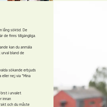
n lång söktid. De
r de finns tillgängliga.
ande kan du anmäla
 urval bland de
alda sökande erbjuds
 eller nej via "Mina
örst i urvalet
r innan
ntrakt och du måste