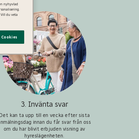
 en nyhyvlad
sonalisering.
 Vill du veta
t Cookies
3. Invänta svar
4. K
Det kan ta upp till en vecka efter sista
Inom några 
anmälningsdag innan du får svar från oss
som blir erb
om du har blivit erbjuden visning av
kontakta dig 
hyreslägenheten.
ordna m