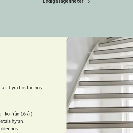
Lediga lägenheter
r att hyra bostad hos
 i kö från 16 år)
etala hyran.
ulder hos