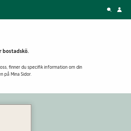
år bostadskö.
ss, finner du specifik information om din
n på Mina Sidor.
vning